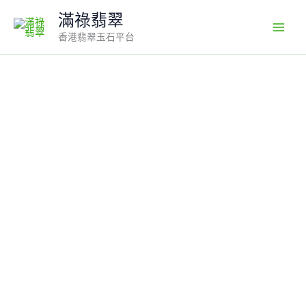
Skip
滿祿翡翠
to
香港翡翠玉石平台
content
天
然
雙
色
翡
翠
如
意
吊
墜
|
唯
美
淺
紫
淺
綠、