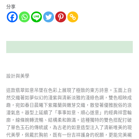
分享
描述
設計與美學
這款翡翠如意吊墜在色彩上展現了極致的東方詩意。玉面上自
然交織著如夢似幻的淺紫與清新淡雅的淺綠色調，雙色相映成
趣，宛如春日晨曦下紫羅蘭與嫩芽交織，散發著優雅脫俗的浪
漫氣息。器型上延續了「事事如意、順心遂意」的經典祥雲輪
廓，線條婉轉流暢、結構柔和飽滿。這種獨特的雙色搭配打破
了單色玉石的傳統感，為古老的如意造型注入了清新唯美的現
代美學，佩戴於胸前，既有一份吉祥護身的祝願，更能完美襯