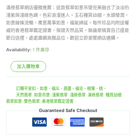
滿祿翡翠網店優雅推薦：這款翡翠如意吊墜完美融合了淡淡的
淺紫與淺綠色調，色彩浪漫迷人。玉石種質幼細，水頭瑩潤，
如意線條流暢，寓意萬事如意、福氣綿延。每件珍品均附送權
威的香港翡翠鑑定證書，保證天然品質。無論是犒賞自己還是
節日送禮，處處盡顯高雅品位，歡迎立即瀏覽網店選購。
Availability:
1 件庫存
加入購物車
貨號:
070605EU
分類:
訂購平安扣、如意、福瓜、葫蘆、福豆、樹葉、桃、
標籤:
天然翡翠
,
如意吊墜
,
淺紫翡翠
,
淺綠翡翠
,
滿祿翡翠
,
種質幼細
,
翡翠如意
,
雙色翡翠
,
香港翡翠鑑定證書
Guaranteed Safe Checkout