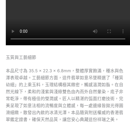
玉質與工藝細節
本品尺寸為 35.5 × 22.3 × 6.8mm，整體厚實飽滿，種水與色
澤表現卓越。工藝細節方面，這件翡翠如意吊墜精選了「種質
幼細」的上乘玉料，玉理結構極其緻密，觸感溫潤如脂。在自
然光線下，柔和的淺紫與淺綠雙色由內而外自然暈染，底子非
常乾淨，帶有極佳的瑩潤感。匠人以精湛的弧面打磨技術，完
美呈現了如意法相的流暢度與立體感，每一處邊緣皆拋光得圓
滑細緻，散發出內斂的冰清光澤。本品隨貨附送權威的香港翡
翠鑑定證書，確保天然品質，讓您安心典藏這份祥瑞之美。