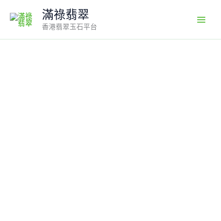
Skip
滿祿翡翠
to
香港翡翠玉石平台
content
【滿
祿
翡
翠】
18K
白
金
花
頭
翡
翠
福
豆
吊
墜
|
白