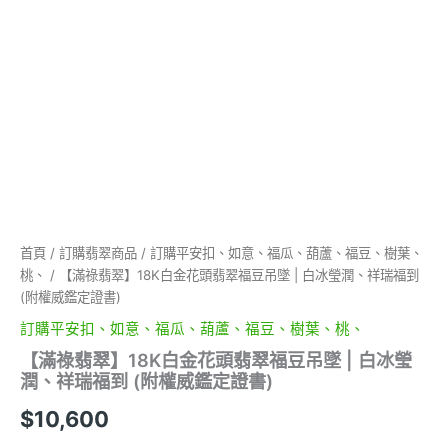
冰
瑩
潤、
祥
瑞
福
到
(附
權
威
鑑
定
證
首頁
/
訂購翡翠商品
/
訂購平安扣、如意、福瓜、葫蘆、福豆、樹葉、
書)
桃、
/ 【滿祿翡翠】18K白金花頭翡翠福豆吊墜 | 白冰瑩潤、祥瑞福到
數
(附權威鑑定證書)
量
訂購平安扣、如意、福瓜、葫蘆、福豆、樹葉、桃、
【滿祿翡翠】18K白金花頭翡翠福豆吊墜 | 白冰瑩
潤、祥瑞福到 (附權威鑑定證書)
$
10,600