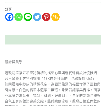
分享
描述
設計與美學
這款翡翠福豆吊墜將傳統的福至心靈與現代珠寶設計優雅結
合。吊墜上方特別採用了18K白金打造的「花頭設計扣頭」，
如同晨曦中綻放的精緻花朵，為圓潤飽滿的福豆增添了靈動與
時尚感。白色的翡翠本體潔白無瑕，象徵著純潔與吉祥，而福
豆本身更寓意著「福到、財到、好運到」。白金的冷艷光澤與
白色玉身的瑩潤完美交融，整體線條流暢，散發出優雅內斂的