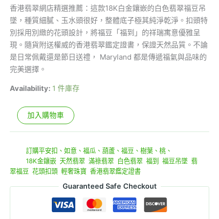
香港翡翠網店精選推薦：這款18K白金鑲嵌的白色翡翠福豆吊
墜，種質細膩、玉水頭很好，整體底子極其純淨乾淨。扣頭特
別採用別緻的花頭設計，將福豆「福到」的祥瑞寓意優雅呈
現。隨貨附送權威的香港翡翠鑑定證書，保證天然品質。不論
是日常佩戴還是節日送禮， Maryland 都是傳遞福氣與品味的
完美選擇。
Availability:
1 件庫存
加入購物車
貨號:
070706AQ
分類:
訂購平安扣、如意、福瓜、葫蘆、福豆、樹葉、桃、
標籤:
18K金鑲嵌
,
天然翡翠
,
滿祿翡翠
,
白色翡翠
,
福到
,
福豆吊墜
,
翡
翠福豆
,
花頭扣頭
,
輕奢珠寶
,
香港翡翠鑑定證書
Guaranteed Safe Checkout