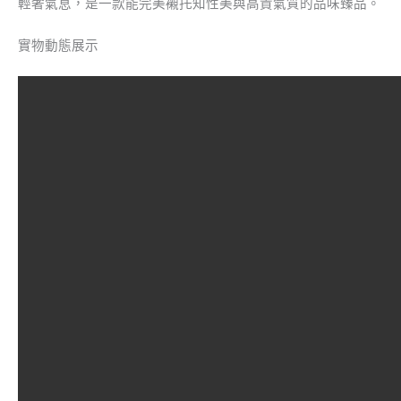
輕奢氣息，是一款能完美襯托知性美與高貴氣質的品味臻品。
實物動態展示