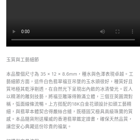
玉質與工藝細節
本品整個尺寸為 35 × 12 × 8.6mm，種水與色澤表現卓越。工
藝細節方面，這件白色翡翠福豆吊墜的玉水頭很好，種質好且
質地極其乾淨剔透，在自然光下呈現出內斂的冰清瑩光。匠人
以精湛的雕刻技藝，將福豆雕琢得飽滿立體，三個豆莢圓潤對
稱，弧面線條流暢。上方搭配的18K白金花頭設計扣頭工藝精
細，與翡翠本體契合得嚴絲合縫，既穩固又極具高級珠寶的質
感。本品隨貨附送權威的香港翡翠鑑定證書，確保天然品質，
讓您安心典藏這份珍貴的福氣。