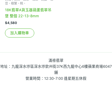
豆、樹葉、桃、
18K翡翠A貨玉器葫蘆翡翠吊
墜 整個 22-13-8mm
$
4,580
加入購物車
滿祿翡翠
地址：九龍深水埗區深水埗欽州街37K西九龍中心6樓蘋果商場6047
舖
營業時間：12:30-7:00 逢星期五休假