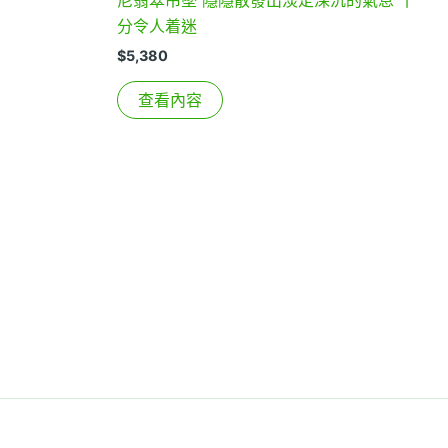
尼翡翠吊墜 隱隱散發出淡定深沉的氣息 十
分令人着迷
$
5,380
查看內容