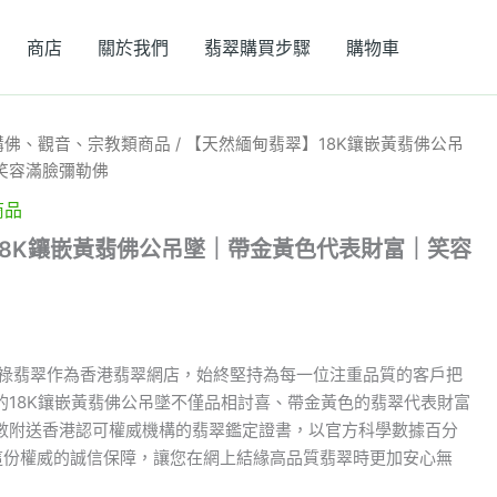
商店
關於我們
翡翠購買步驟
購物車
購佛、觀音、宗教類商品
/ 【天然緬甸翡翠】18K鑲嵌黃翡佛公吊
笑容滿臉彌勒佛
商品
18K鑲嵌黃翡佛公吊墜｜帶金黃色代表財富｜笑容
祿翡翠作為香港翡翠網店，始終堅持為每一位注重品質的客戶把
的18K鑲嵌黃翡佛公吊墜不僅品相討喜、帶金黃色的翡翠代表財富
數附送香港認可權威機構的翡翠鑑定證書，以官方科學數據百分
這份權威的誠信保障，讓您在網上結緣高品質翡翠時更加安心無