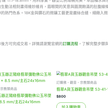
主石尺寸達 17.1-18.8mm，用料厚實，器型比例堪稱完美。本
的生動法相刻畫得維妙維肖，眉眼間的笑意與圓潤飽滿的肚腹線
的熱門色系。18K金與鑽石的微鑲工藝更是嚴絲合縫、細緻入
。
市後方可完成交易。詳情請瀏覽官網的
訂購流程
，了解完整步驟
訂購佛、觀音、宗教類商品
、宗教類商品
翡翠A貨玉器觀音吊墜 53-41-
貨玉器正陽綠翡翠彌勒佛公玉吊墜
$
800
x 8.5 mm/主石24x16mm
加入購物車