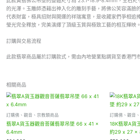
此款黃翡佛公吊墜的整體尺寸為 23.1-18.9-8.4mm，
的光澤。玉雕師憑藉出神入化的雕刻手藝，將佛公笑容滿臉
代表財富，極具招財與開運的祥瑞寓意，是收藏家們爭相追捧
瑩光完全釋放，完美演繹了頂級玉質與極致工藝的相互輝映
訂購與交易流程
此款翡翠商品屬於訂購款式，需由內地營業點調貨至香港門
相關商品
訂購佛、觀音、宗教類商品
訂購佛、觀音
翡翠A貨玉器觀音菩薩翡翠吊墜 66 x 41 x
18K翡翠A
6.4mm
約29 x 27 