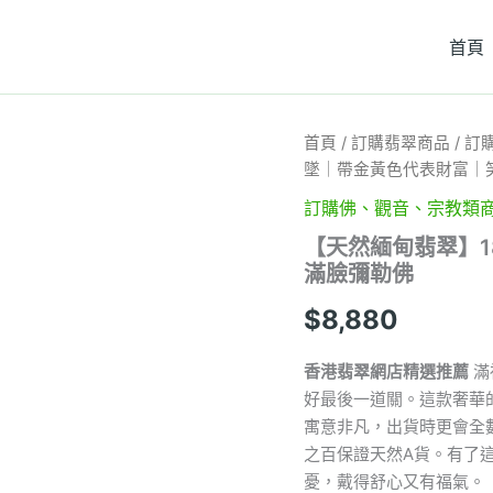
首頁
【天
首頁
/
訂購翡翠商品
/
訂
然
墜｜帶金黃色代表財富｜
緬
甸
訂購佛、觀音、宗教類
翡
【天然緬甸翡翠】
翠】
滿臉彌勒佛
18K
鑲
$
8,880
嵌
黃
翡
香港翡翠網店精選推薦
滿
佛
好最後一道關。這款奢華
公
寓意非凡，出貨時更會全
吊
墜
之百保證天然A貨。有了
｜
憂，戴得舒心又有福氣。
帶