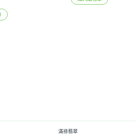
車
滿祿翡翠