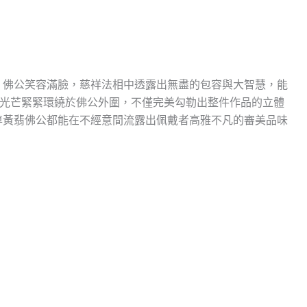
，佛公笑容滿臉，慈祥法相中透露出無盡的包容與大智慧，能
眼光芒緊緊環繞於佛公外圍，不僅完美勾勒出整件作品的立體
尊黃翡佛公都能在不經意間流露出佩戴者高雅不凡的審美品味