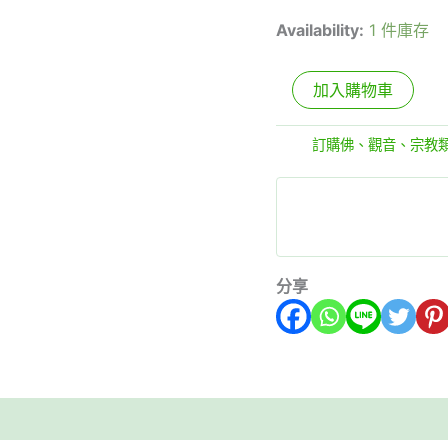
金
Availability:
1 件庫存
黃
色
代
加入購物車
表
財
富
分類:
訂購佛、觀音、宗教
｜
笑
容
滿
臉
彌
勒
分享
佛
數
量