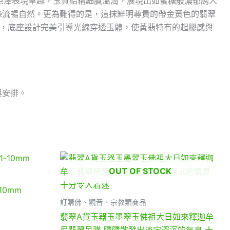
品種水與色澤表現卓越，玉質結構細膩溫潤，展現出如蜜糖般濃郁誘人
條流暢自然。更為難得的是，這抹鮮明尊貴的帶金黃色的翡翠
微，底座設計完美引導光線穿透玉體，使黃翡特有的起膠感與
與安排。
OUT OF STOCK
10mm
訂購佛、觀音、宗教類商品
翡翠A貨玉器玉墨翠玉佛祖大日如來釋迦牟