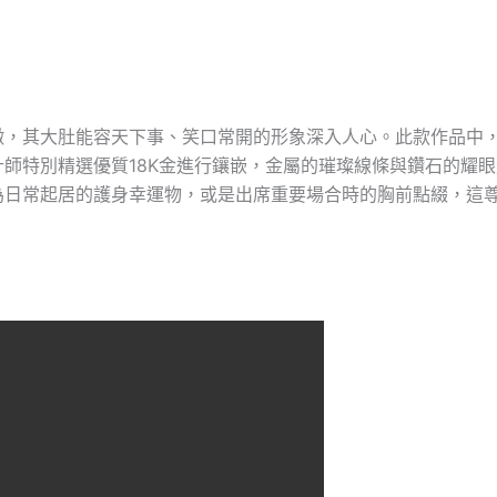
徵，其大肚能容天下事、笑口常開的形象深入人心。此款作品中
師特別精選優質18K金進行鑲嵌，金屬的璀璨線條與鑽石的耀
為日常起居的護身幸運物，或是出席重要場合時的胸前點綴，這