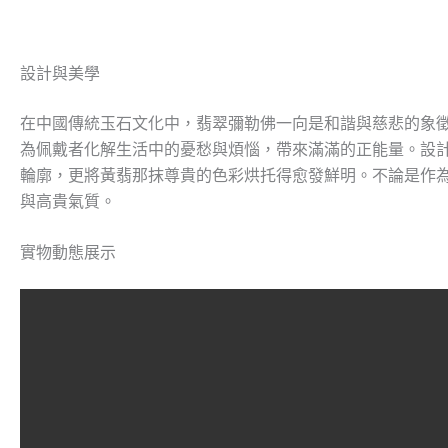
設計與美學
在中國傳統玉石文化中，翡翠彌勒佛一向是和諧與慈悲的象
為佩戴者化解生活中的憂愁與煩惱，帶來滿滿的正能量。設計
輪廓，更將黃翡那抹尊貴的色彩烘托得愈發鮮明。不論是作
與高貴氣質。
實物動態展示