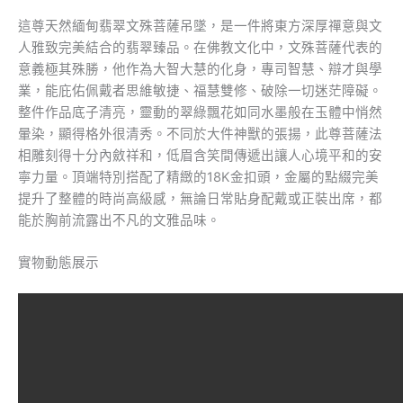
這尊天然緬甸翡翠文殊菩薩吊墜，是一件將東方深厚禪意與文
人雅致完美結合的翡翠臻品。在佛教文化中，文殊菩薩代表的
意義極其殊勝，他作為大智大慧的化身，專司智慧、辯才與學
業，能庇佑佩戴者思維敏捷、福慧雙修、破除一切迷茫障礙。
整件作品底子清亮，靈動的翠綠飄花如同水墨般在玉體中悄然
暈染，顯得格外很清秀。不同於大件神獸的張揚，此尊菩薩法
相雕刻得十分內斂祥和，低眉含笑間傳遞出讓人心境平和的安
寧力量。頂端特別搭配了精緻的18K金扣頭，金屬的點綴完美
提升了整體的時尚高級感，無論日常貼身配戴或正裝出席，都
能於胸前流露出不凡的文雅品味。
實物動態展示