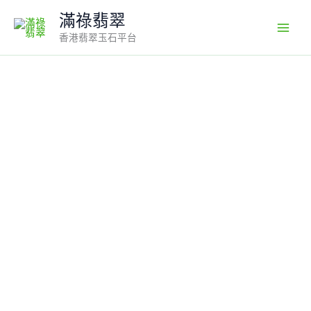
Skip
滿祿翡翠
to
香港翡翠玉石平台
content
天
然
緬
甸
翡
翠】
18K
金
扣
頭
飄
花
文
殊
菩
薩
吊