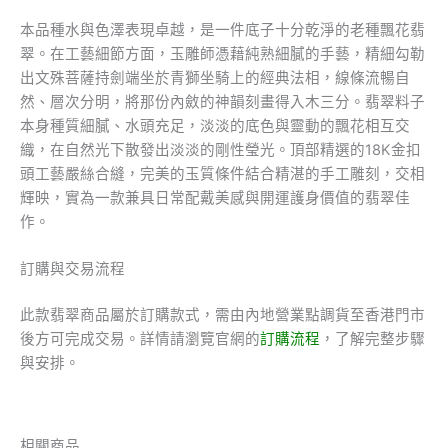
本品種水與色澤表現卓越，是一件底子十分乾淨的老種飄花翡
翠。在工藝細節方面，玉雕師憑藉純熟細膩的手藝，精細勾勒
出文殊菩薩持劍端坐於青獅坐騎上的經典法相，線條流暢自
然、層次分明，將那份內斂的神韻刻畫得入木三分。翡翠料子
本身種質細膩、水頭充足，淡淡的底色與靈動的飄花相互交
織，在自然光下散發出淡淡的剛性瑩光。頂部精選的18K金扣
頭工藝嚴絲合縫，完美的玉質條件結合精湛的手工雕刻，交相
輝映，實為一款兼具日常配戴美感與開運護身價值的翡翠佳
作。
訂購與交易流程
此款翡翠商品屬於訂購款式，需由內地營業點調貨至香港門市
後方可完成交易。詳情請瀏覽官網的
訂購流程
，了解完整步驟
與安排。
相關商品