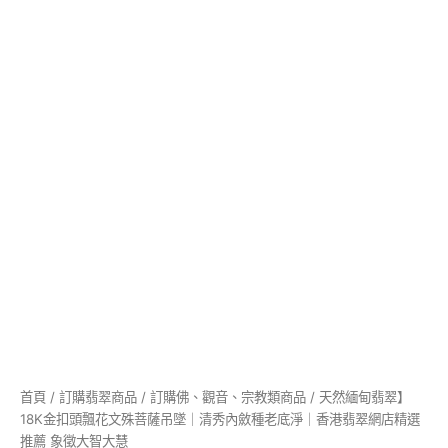
墜
｜
清
秀
內
斂
種
老
底
淨
｜
香
港
翡
翠
網
店
精
選
推
首頁
/
訂購翡翠商品
/
訂購佛、觀音、宗教類商品
/ 天然緬甸翡翠】
薦
18K金扣頭飄花文殊菩薩吊墜｜清秀內斂種老底淨｜香港翡翠網店精選
象
推薦 象徵大智大慧