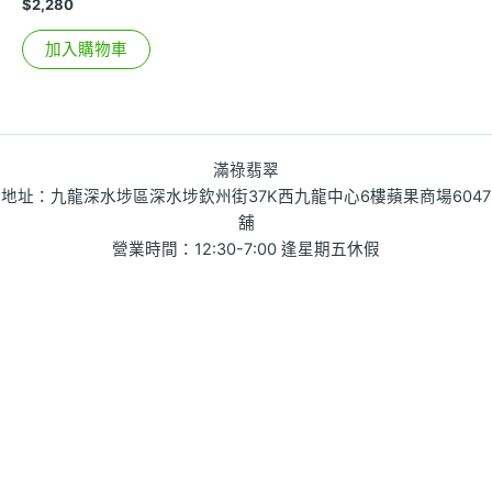
$
2,280
加入購物車
滿祿翡翠
地址：九龍深水埗區深水埗欽州街37K西九龍中心6樓蘋果商場6047
舖
營業時間：12:30-7:00 逢星期五休假