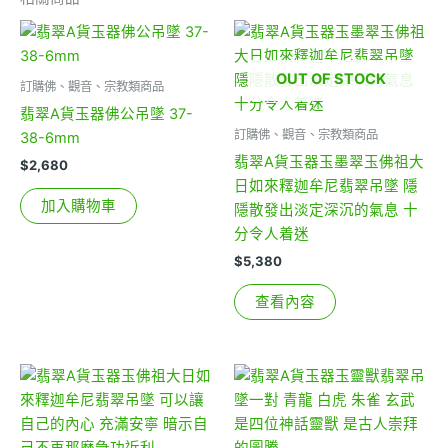
OUT OF STOCK
訂購佛、觀音、宗教類商品
翡翠A貨玉器佛公吊墜 37-
訂購佛、觀音、宗教類商品
38-6mm
翡翠A貨玉器玉墨翠玉佛祖大
$
2,680
日如來釋迦牟尼翡翠吊墜 隱
加入購物車
隱散發出淡定深沉的氣息 十
分令人着迷
$
5,380
查看內容