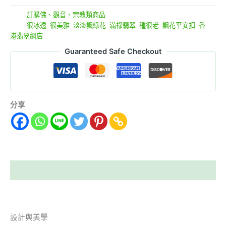
分類:
訂購佛、觀音、宗教類商品
標籤:
很冰透
,
很美雅
,
淡淡飄綠花
,
滿祿翡翠
,
種很老
,
飄花平安扣
,
香
港翡翠網店
Guaranteed Safe Checkout
分享
描述
設計與美學