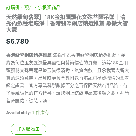
徵
大
訂購佛、觀音、宗教類商品
智
天然緬甸翡翠】18K金扣頭飄花文殊菩薩吊墜｜清
大
秀內斂種老底淨｜香港翡翠網店精選推薦 象徵大智
慧
大慧
數
量
$
6,780
香港翡翠網店精選推薦
滿祿作為香港翡翠網店精選推薦，始
終為每位玉友嚴選最具靈性與藝術價值的真寶。這尊18K金扣
頭飄花文殊菩薩吊墜玉質很清秀、氣質內斂，且承載著大智大
慧的深遠意義，出貨時更會全數附送香港認可權威機構的翡翠
鑑定證書。官方專業科學數據百分之百保障天然A貨品質。有
了權威誠信的官方背書，讓您網上結緣時毫無後顧之憂，迎請
菩薩護佑，智慧亨通。
Availability:
1 件庫存
加入購物車