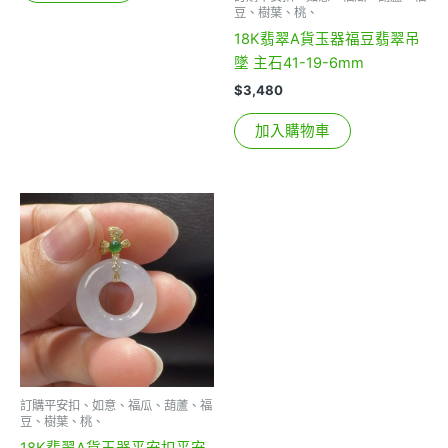
豆、樹葉、桃、
18K翡翠A貨玉器福豆翡翠吊
墜 主石41-19-6mm
$
3,480
加入購物車
訂購平安扣、如意、福瓜、葫蘆、福
豆、樹葉、桃、