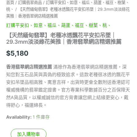
首頁
/
訂購翡翠商品
/
訂購平安扣、如意、福瓜、葫蘆、福豆、樹葉、
桃、
/ 【天然緬甸翡翠】老種冰透飄花平安扣吊墜｜29.3mm淡淡綠花
美雅｜香港翡翠網店精選推薦
訂購平安扣、如意、福瓜、葫蘆、福豆、樹葉、桃、
【天然緬甸翡翠】老種冰透飄花平安扣吊墜｜
29.3mm淡淡綠花美雅｜香港翡翠網店精選推薦
$
5,180
香港翡翠網店精選推薦
滿祿作為香港翡翠網店精選推薦，深
知您對玉石品質與真偽的極致追求。這款老種很冰透的飄花平
安扣吊墜品相高雅、寓意吉祥，出貨時更會全數附送香港認可
權威機構的翡翠鑑定證書。官方專業科學數據百分之百保障天
然A貨品質，以權威誠信的官方背書讓您網上結緣更安心，戴
得舒心，福運綿長。
Availability:
1 件庫存
加入購物車