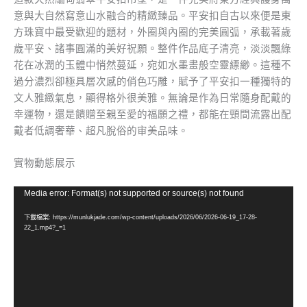
意與大自然寫意山水融合的精緻臻品。平安扣自古以來便是東
方珠寶中最受歡迎的題材，外圈與內圈的完美圓弧，承載著歲
歲平安、諸事圓滿的美好祝願。整件作品底子清亮，淡淡飄綠
花在冰潤的玉體中悄然蔓延，宛如水墨畫般空靈縹緲。這種不
過分濃烈卻極具層次感的俏色巧雕，賦予了平安扣一種獨特的
文人雅緻氣息，顯得格外很美雅。無論是作為日常隨身配戴的
幸運物，還是饋贈至親至愛的福願之禮，都能在頸間流露出配
戴者低調奢華、超凡脫俗的审美品味。
實物動態展示
視
Media error: Format(s) not supported or source(s) not found
訊
下載檔案: https://munlukjade.com/wp-content/uploads/2026/06/2026-06-19_17-28-
播
22_1.mp4?_=1
放
器