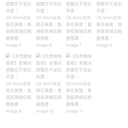
｜
29.3mm
淡
淡
綠
花
美
雅
｜
香
港
翡
翠
網
店
精
選
推
薦
數
量