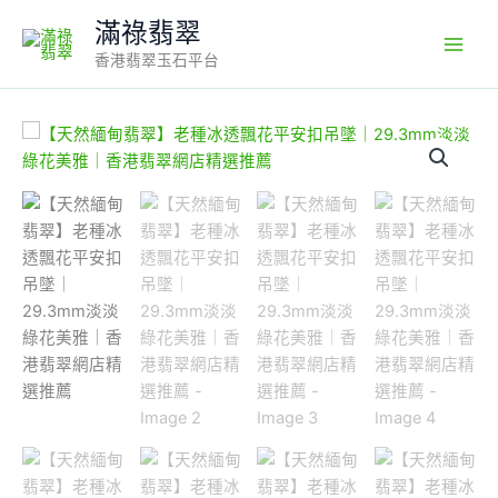
Skip
滿祿翡翠
to
香港翡翠玉石平台
content
【天
然
緬
甸
翡
翠】
老
種
冰
透
飄
花
平
安
扣
吊
墜