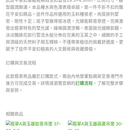
此款平安扣整體規格為玉扣直徑29.3×4.3mm，比例均勻，器
型圓潤飽滿。本品種水與色澤表現卓越，是一件不折不扣的飄
花平安扣精品。這件作品所選用的玉料種很老，肉質排列緊
密、剛性十足；底子發展得很冰透，光線能輕易穿透，完美激
發出翡翠特有的莹光感。線條圓潤流暢，表面拋光細緻如鏡。
淡淡飄綠花如行雲流水般分佈在完美的玉質之中，細緻的手工
與頂級的天然料子相互輝映，不僅帶來極佳的佩戴舒適度，更
賦予了這件平安扣極高的人文藝術與收藏價值。
訂購與交易流程
此款翡翠商品屬於訂購款式，需由內地營業點調貨至香港門市
後方可完成交易。詳情請瀏覽官網的
訂購流程
，了解完整步驟
與安排。
相關商品