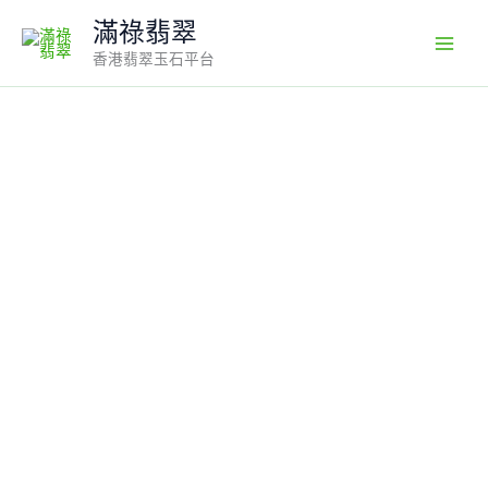
Skip
滿祿翡翠
to
香港翡翠玉石平台
content
天
然
緬
甸
翡
翠】
18K
金
鑲
嵌
冰
飄
花
葫
蘆
吊
墜