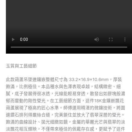
玉質與工藝細節
此款葫蘆吊墜連鑲嵌整體尺寸為 33.2×16.9×10.6mm，厚裝
飽滿，比例極佳。本品種水與色澤表現卓越，結構緻密、細
膩，底子發展得很冰透，光線能輕易穿透，散發出如膠塊般濃
郁而靈動的剛性瑩光。在工藝細節方面，這件18K金鑲嵌飄花
葫蘆展現了極高的匠心水準。師傅運用精湛的微鑲技術，將圍
邊鑽石排列得嚴絲合縫，完美鎖住並放大了翡翠深層的瑩光。
飽滿的曲線設計、拋光細緻如鏡，金屬的華麗光芒與翡翠的淡
淡飄花相互輝映，不僅帶來極佳的佩戴存在感，更賦予了這件