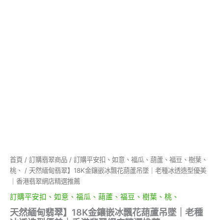
｜
老
種
冰
透
造
型
優
美
｜
香
港
翡
翠
網
店
首頁
/
訂購翡翠商品
/
訂購平安扣、如意、福瓜、葫蘆、福豆、樹葉、
精
桃、
/ 天然緬甸翡翠】18K金鑲嵌冰飄花葫蘆吊墜｜老種冰透造型優美
選
推
｜香港翡翠網店精選推薦
薦
訂購平安扣、如意、福瓜、葫蘆、福豆、樹葉、桃、
數
量
天然緬甸翡翠】18K金鑲嵌冰飄花葫蘆吊墜｜老種