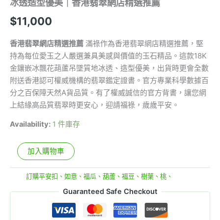
冰透造型優美｜香港翡翠網店精選推薦
$
11,000
香港翡翠網店精選推薦
滿祿作為香港翡翠網店精選推薦，堅
持為每位愛玉之人嚴選兼具美感與價值的玉石精品。這款18K
金鑲嵌冰飄花葫蘆吊墜質地冰透、造型優美，出貨時更會全數
附送香港認可權威機構的翡翠鑑定證書。官方專業科學數據百
分之百保障天然A貨品質。有了權威誠信的官方背書，讓您網
上結緣高品質翡翠時更安心，迎請福祿，歲歲平安。
Availability:
1 件庫存
加入購物車
分類:
訂購平安扣、如意、福瓜、葫蘆、福豆、樹葉、桃、
Guaranteed Safe Checkout