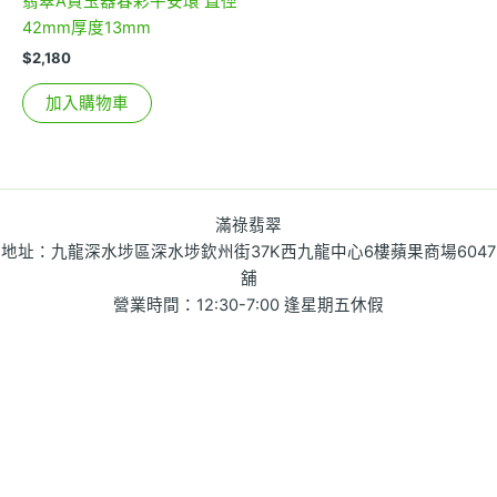
翡翠A貨玉器春彩平安環 直徑
42mm厚度13mm
$
2,180
加入購物車
滿祿翡翠
地址：九龍深水埗區深水埗欽州街37K西九龍中心6樓蘋果商場6047
舖
營業時間：12:30-7:00 逢星期五休假