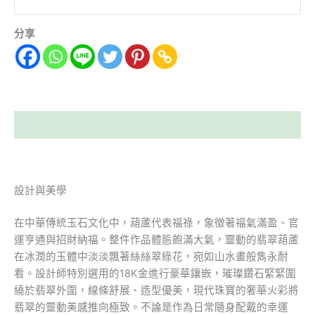
分享
描述
設計與美學
在中華傳統玉石文化中，葫蘆代表福祿，象徵著福氣滿盈、官
運亨通與招財納福。整件作品體態飽滿大氣，靈動的翡翠葫蘆
在冰潤的玉體中淡淡飄著絲絲翠綠花，宛如山水畫般雋永耐
看。設計師特別選用的18K金進行豪華鑲嵌，璀璨鑽石緊緊圍
繞於翡翠外圍，線條舒展、造型優美，現代珠寶的奢華火彩將
翡翠的靈動美感推向極致。不論是作為日常隨身配戴的幸運