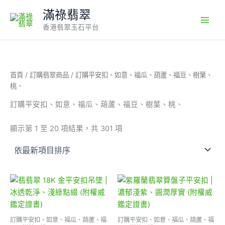
Sorted
1
3
1
1
1
1
3
7
Skip
by
滿祿翡翠
7
0
0
0
個
8
3
7
latest
to
4
1
9
4
產
6
2
個
香港翡翠玉石平台
content
個
個
個
9
品
個
個
產
產
產
產
個
產
產
品
品
品
品
產
品
品
品
首頁
/
訂購翡翠商品
/ 訂購平安扣、如意、福瓜、葫蘆、福豆、樹葉、
桃、
訂購平安扣、如意、福瓜、葫蘆、福豆、樹葉、桃、
顯示第 1 至 20 項結果，共 301 項
訂購平安扣、如意、福瓜、葫蘆、福
訂購平安扣、如意、福瓜、葫蘆、福