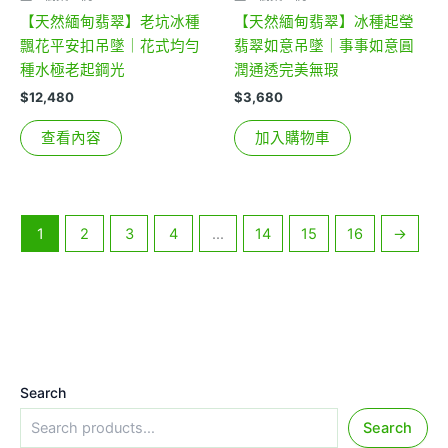
【天然緬甸翡翠】老坑冰種
【天然緬甸翡翠】冰種起瑩
飄花平安扣吊墜｜花式均勻
翡翠如意吊墜｜事事如意圓
種水極老起鋼光
潤通透完美無瑕
$
12,480
$
3,680
查看內容
加入購物車
1
2
3
4
...
14
15
16
→
Search
Search