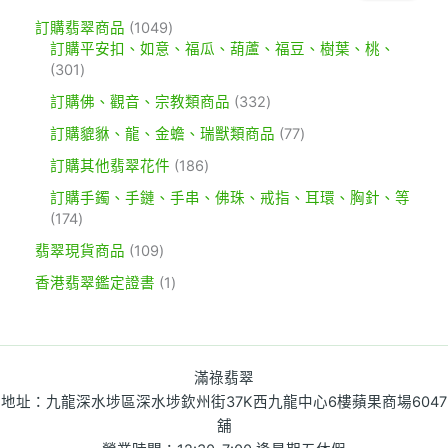
訂購翡翠商品
1049
訂購平安扣、如意、福瓜、葫蘆、福豆、樹葉、桃、
301
訂購佛、觀音、宗教類商品
332
訂購貔貅、龍、金蟾、瑞獸類商品
77
訂購其他翡翠花件
186
訂購手鐲、手鏈、手串、佛珠、戒指、耳環、胸針、等
174
翡翠現貨商品
109
香港翡翠鑑定證書
1
滿祿翡翠
地址：九龍深水埗區深水埗欽州街37K西九龍中心6樓蘋果商場6047
舖